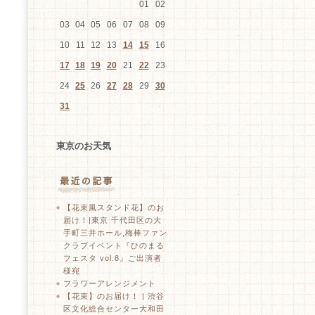
01
02
03
04
05
06
07
08
09
10
11
12
13
14
15
16
17
18
19
20
21
22
23
24
25
26
27
28
29
30
31
東京のお天気
【花束風スタンド花】のお
届け！|東京 千代田区の大
手町三井ホール,梅棒ファン
クラブイベント『ひのまる
フェスタ vol.8』ご出演者
様宛
フラワーアレンジメント
【花束】のお届け！ | 渋谷
区文化総合センター大和田