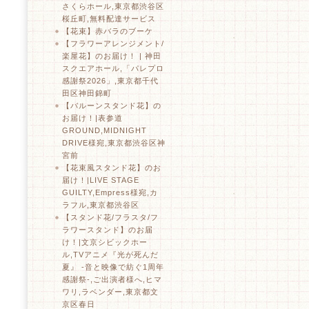
さくらホール,東京都渋谷区
桜丘町,無料配達サービス
【花束】赤バラのブーケ
【フラワーアレンジメント/
楽屋花】のお届け！ | 神田
スクエアホール,「パレプロ
感謝祭2026」,東京都千代
田区神田錦町
【バルーンスタンド花】の
お届け！|表参道
GROUND,MIDNIGHT
DRIVE様宛,東京都渋谷区神
宮前
【花束風スタンド花】のお
届け！|LIVE STAGE
GUILTY,Empress様宛,カ
ラフル,東京都渋谷区
【スタンド花/フラスタ/フ
ラワースタンド】のお届
け！|文京シビックホー
ル,TVアニメ『光が死んだ
夏』 -音と映像で紡ぐ1周年
感謝祭-,ご出演者様へ,ヒマ
ワリ,ラベンダー,東京都文
京区春日