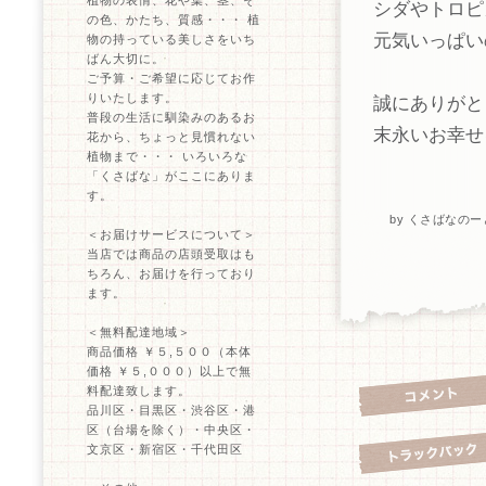
植物の表情、花や葉、茎、そ
シダやトロピ
の色、かたち、質感・・・ 植
元気いっぱい
物の持っている美しさをいち
ばん大切に。
ご予算・ご希望に応じてお作
りいたします。
誠にありがと
普段の生活に馴染みのあるお
末永いお幸せ
花から、ちょっと見慣れない
植物まで・・・ いろいろな
「くさばな」がここにありま
す。
by
くさばなのー
＜お届けサービスについて＞
当店では商品の店頭受取はも
ちろん、お届けを行っており
ます。
＜無料配達地域＞
商品価格 ￥５,５００（本体
価格 ￥５,０００）以上で無
料配達致します。
品川区・目黒区・渋谷区・港
区（台場を除く）・中央区・
文京区・新宿区・千代田区