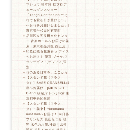
マショウ 杉本彩 様プロデ
ュースダンスショー
「Tango Confession 〜そ
れでも愛を引き受ける〜」
へお花をお届けしました。|
東京都千代田区有楽町
品川区立五反田文化センタ
ー 音楽ホールへお届けの花
束 | 東京都品川区 西五反田
印象に残る花束を オフィス
へお届け！|花束,ブーケ,フ
ラワーギフト,オフィス,送
別
花のある日常を、ここから
【スタンド花（フラス
タ）】BASE GRANBELL銀
座へお届け！|MIDNIGHT
DRIVE様宛,オレンジ×紫,東
京都中央区銀座
【スタンド花（フラス
タ）・花束】Yokohama
mint hallへお届け！|向日葵
プリンセス 葉山なつみ 様
宛,水色のお花,神奈川県横
浜市,相鉄ムービル,横浜ミ