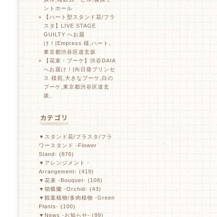
ントホール
【ハート型スタンド花/フラ
スタ】LIVE STAGE
GUILTY へお届
け！|Empress 様,ハート,
東京都渋谷区道玄坂
【花束・ブーケ】渋谷DAIA
へお届け！|向日葵プリンセ
ス 様宛,大きなブーケ,白の
ブーケ,東京都渋谷区道玄
坂,
▼スタンド花/フラスタ/フラ
ワースタンド -Flower
Stand- (876)
▼アレンジメント -
Arrangement- (419)
▼花束 -Bouquet- (108)
▼胡蝶蘭 -Orchid- (43)
▼観葉植物/多肉植物 -Green
Plants- (100)
▼News -お知らせ- (99)