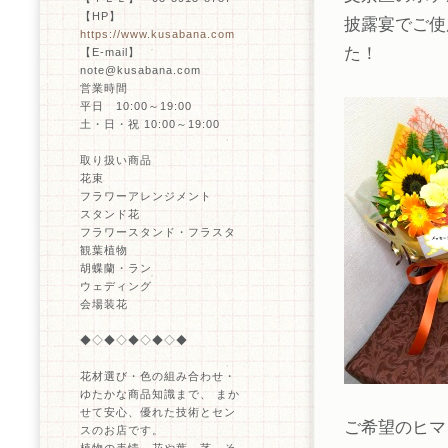
【HP】
披露宴でご使
https://www.kusabana.com
た！
【E-mail】
note@kusabana.com
営業時間
平日 10:00～19:00
土・日・祝 10:00～19:00
取り扱い商品
花束
フラワーアレンジメント
スタンド花
フラワースタンド・フラスタ
観葉植物
胡蝶蘭・ラン
ウェディング
会場装花
◆◇◆◇◆◇◆◇◆
花材選び・色の組み合わせ・
ゆたかな商品知識まで、 まか
せて安心、優れた技術とセン
ご希望のヒマ
スのお店です。