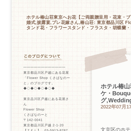
ホテル椿山荘東京へお花【ご両親贈呈用・花束・ブーケ・
婚式,披露宴,プレ花嫁さん,椿山荘: 東京都品川区 F
タンド花・フラワースタンド・フラスタ・胡蝶蘭・
━━━━━━━━━━━━
東京都品川区戸越にある花屋
「Flower Shop くさばなのー
と」のブログです。
ホテル椿山
◆◇◆◇◆◇◆◇◆
ケ・Bouq
グ,Wedd
東京品川区戸越にある花屋さ
ん
2022年07月1
Flower Shop
くさばなのーと
〒142-0041
東京都品川区戸越 2-1-20
文京区のホテ
【ＴＥＬ】 03-5913-8787