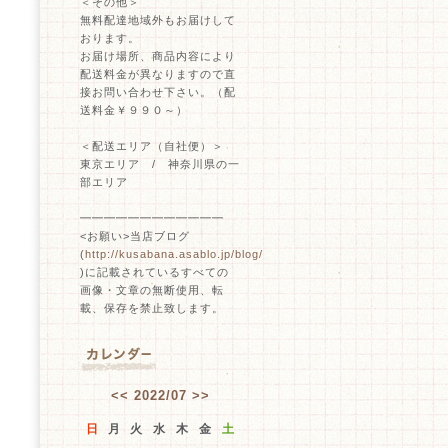
＜その他＞
無料配達地域外もお届けして
おります。
お届け場所、商品内容により
配送料金が異なりますので直
接お問い合わせ下さい。（配
送料金￥９９０～）
＜配送エリア（自社便）＞
東京エリア / 神奈川県の一
部エリア
━━━━━━━━━━━━
<お願い>当店ブログ
(
http://kusabana.asablo.jp/blog/
)に記載されているすべての
画像・文章の無断使用、転
載、保存を禁止致します。
<<
2022/07
>>
日
月
火
水
木
金
土