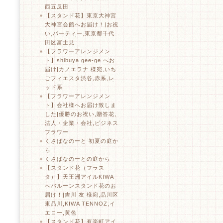
西五反田
【スタンド花】東京大神宮
大神宮会館へお届け！|お祝
い,パーティー,東京都千代
田区富士見
【フラワーアレンジメン
ト】shibuya gee-ge.へお
届け|カノエラナ 様宛,いち
ごフィエスタ渋谷,赤系,レ
ッド系
【フラワーアレンジメン
ト】会社様へお届け致しま
した|優勝のお祝い,贈答花,
法人・企業・会社,ビジネス
フラワー
くさばなのーと 初夏の庭か
ら
くさばなのーとの庭から
【スタンド花（フラス
タ）】天王洲アイルKIWA
へバルーンスタンド花のお
届け！|吉川 友 様宛,品川区
東品川,KIWA TENNOZ,イ
エロー,黄色
【スタンド花】有楽町アイ