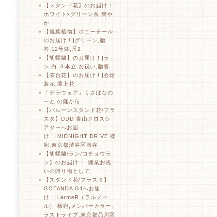
【スタンド花】のお届け！|
ホワイト×グリーン系,爽や
か
【観葉植物】ポニーテール
のお届け！|グリーン,贈
答,12号鉢,尺2
【胡蝶蘭】のお届け！|ラ
ン,白,３本立,お祝い,贈答
【演台花】のお届け！|会場
装花,壇上花
「デラウェア」くさばなの
ーと の庭から
【バルーンスタンド花/フラ
スタ】DDD 青山クロスシ
アターへお届
け！|MIDNIGHT DRIVE 様
宛,東京都渋谷区渋谷
【胡蝶蘭/ラン/コチョウラ
ン】のお届け！| 開業お祝
いの贈り物として
【スタンド花/フラスタ】
GOTANDA G4へお届
け！|LarmeR（ラルメー
ル） 様宛,メンバーカラー,
ラストライブ,東京都品川区